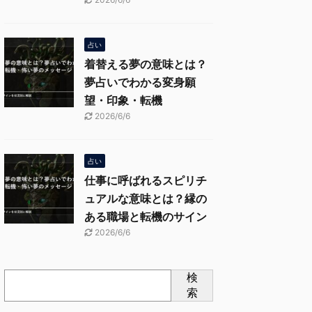
占い
着替える夢の意味とは？
夢占いでわかる変身願
望・印象・転機
2026/6/6
占い
仕事に呼ばれるスピリチ
ュアルな意味とは？縁の
ある職場と転機のサイン
2026/6/6
検
索