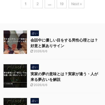
1
2
…
19
Next »
占い
会話中に優しい目をする男性心理とは？
好意と脈ありサイン
2026/6/6
占い
実家の夢の意味とは？実家が違う・人が
来る夢占いを解説
2026/6/6
占い