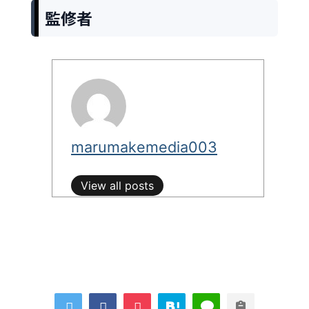
監修者
marumakemedia003
View all posts