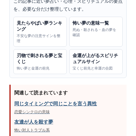
この記事に近い夢占い・心理・スピリチュアルの要点
を、必要な分だけ整理しています。
見たらやばい夢ランキ
怖い夢の意味一覧
ング
死ぬ・殺される・血の夢を
確認
不安な夢の注意サインを整
理
刃物で刺される夢と宝
金運が上がるスピリチ
くじ
ュアルサイン
怖い夢と金運の前兆
宝くじ前兆と幸運の合図
関連して読まれています
同じタイミングで同じことを言う異性
恋愛シンクロの意味
友達が人を殺す夢
怖い対人トラブル系