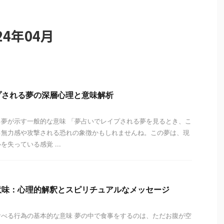
4年04月
プされる夢の深層心理と意味解析
夢が示す一般的な意味 「夢占いでレイプされる夢を見るとき、こ
る無力感や攻撃される恐れの象徴かもしれませんね。この夢は、現
失っている感覚 ...
意味：心理的解釈とスピリチュアルなメッセージ
べる行為の基本的な意味 夢の中で食事をするのは、ただお腹が空