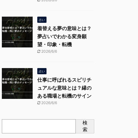
占い
着替える夢の意味とは？
夢占いでわかる変身願
望・印象・転機
2026/6/6
占い
仕事に呼ばれるスピリチ
ュアルな意味とは？縁の
ある職場と転機のサイン
2026/6/6
検
索