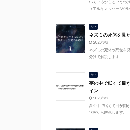
いているからというわ
ュアルなメッセージが込め
占い
ネズミの死体を見
2026/6/6
ネズミの死体や死骸を
分けて解説します。
占い
夢の中で眠くて目
イン
2026/6/6
夢の中で眠くて目が開
状態から解説します。