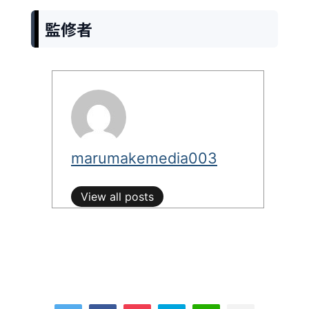
監修者
marumakemedia003
View all posts