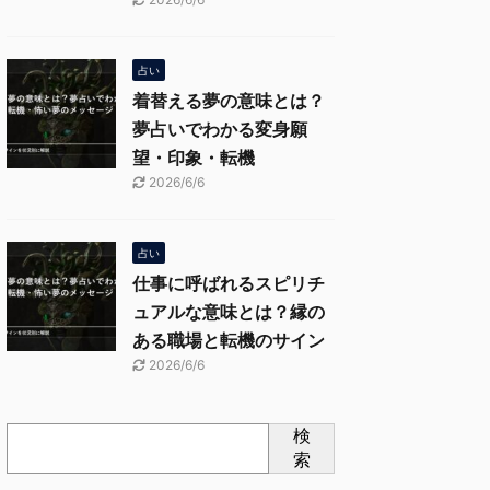
占い
着替える夢の意味とは？
夢占いでわかる変身願
望・印象・転機
2026/6/6
占い
仕事に呼ばれるスピリチ
ュアルな意味とは？縁の
ある職場と転機のサイン
2026/6/6
検
索