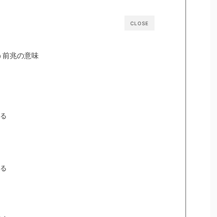
CLOSE
う前兆の意味
る
る