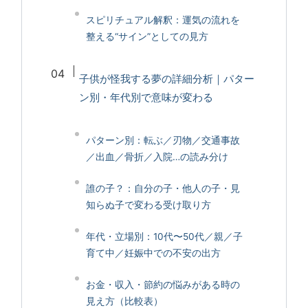
スピリチュアル解釈：運気の流れを
整える“サイン”としての見方
子供が怪我する夢の詳細分析｜パター
ン別・年代別で意味が変わる
パターン別：転ぶ／刃物／交通事故
／出血／骨折／入院…の読み分け
誰の子？：自分の子・他人の子・見
知らぬ子で変わる受け取り方
年代・立場別：10代〜50代／親／子
育て中／妊娠中での不安の出方
お金・収入・節約の悩みがある時の
見え方（比較表）