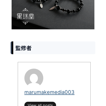
監修者
marumakemedia003
View all posts