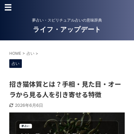
夢占い・スピリチュアル占いの意味辞典
ライフ・アップデート
HOME
>
占い
>
占い
招き猫体質とは？手相・見た目・オー
ラから見る人を引き寄せる特徴
2026年6月6日