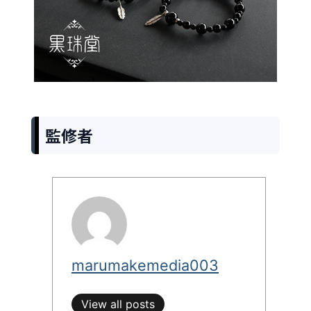
監修者
marumakemedia003
View all posts