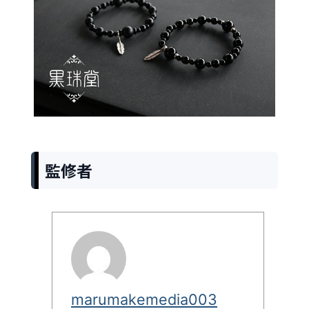
監修者
marumakemedia003