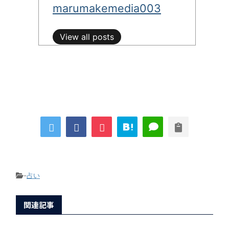
marumakemedia003
View all posts
-
占い
関連記事