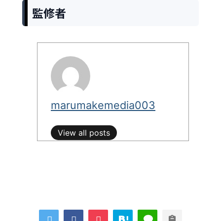
監修者
marumakemedia003
View all posts