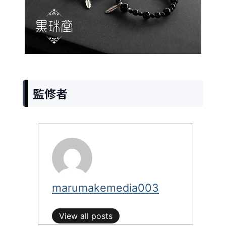
監修者
marumakemedia003
View all posts