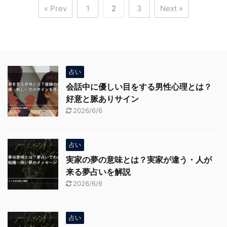
« Prev
1
2
3
Next »
占い
会話中に優しい目をする男性心理とは？
好意と脈ありサイン
2026/6/6
占い
実家の夢の意味とは？実家が違う・人が
来る夢占いを解説
2026/6/6
占い