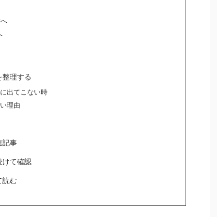
方へ
へ
を整理する
に出てこない時
い理由
連記事
続けて確認
て読む