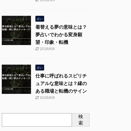
占い
着替える夢の意味とは？
夢占いでわかる変身願
望・印象・転機
2026/6/6
占い
仕事に呼ばれるスピリチ
ュアルな意味とは？縁の
ある職場と転機のサイン
2026/6/6
検
索