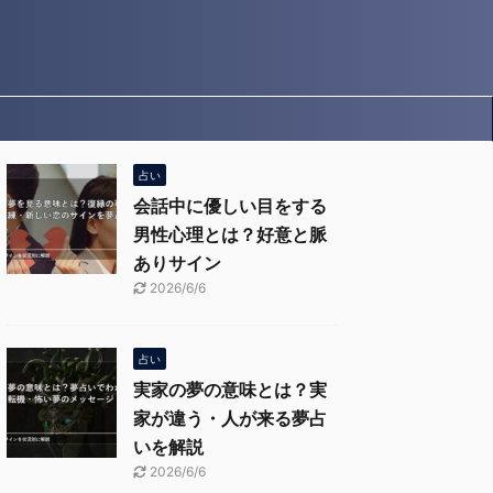
占い
会話中に優しい目をする
男性心理とは？好意と脈
ありサイン
2026/6/6
占い
実家の夢の意味とは？実
家が違う・人が来る夢占
いを解説
2026/6/6