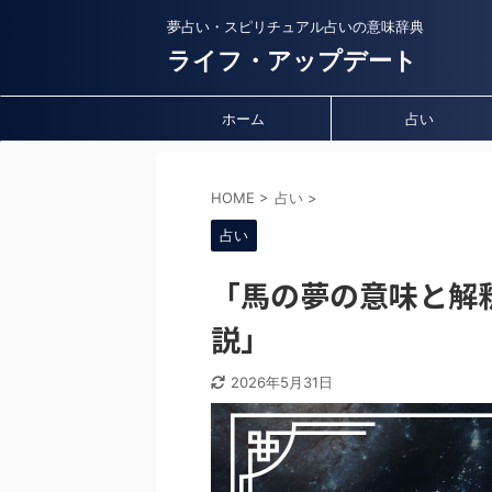
夢占い・スピリチュアル占いの意味辞典
ライフ・アップデート
ホーム
占い
HOME
>
占い
>
占い
「馬の夢の意味と解
説」
2026年5月31日